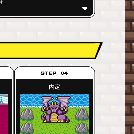
す。
STEP 04
内定