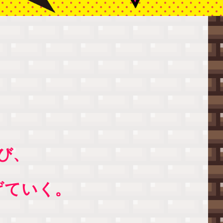
び、
げていく。