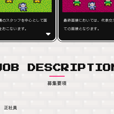
最終面接においては、代表交
場のスタッフを中心として面
ての面接となります。
をおこないます。
JOB DESCRIPTIO
募集要項
正社員