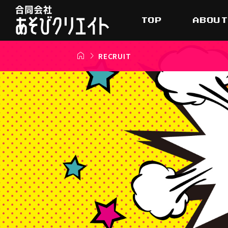
TOP
ABOU


RECRUIT