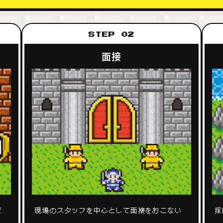
STEP 02
面接
だ
現場のスタッフを中心として面接をおこない
採