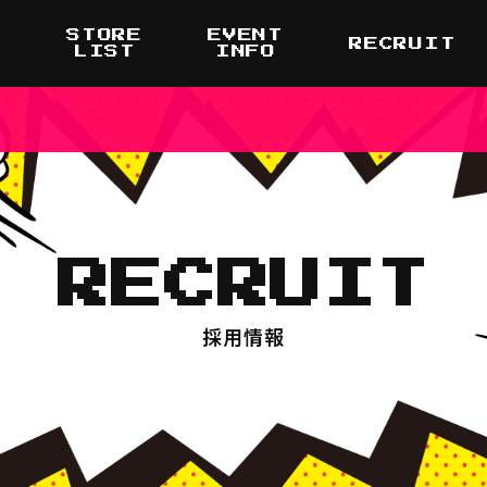
STORE
EVENT
T
RECRUIT
LIST
INFO
RECRUIT